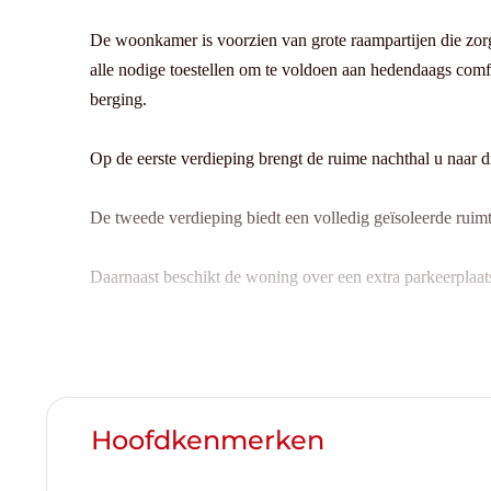
De woonkamer is voorzien van grote raampartijen die zorg
alle nodige toestellen om te voldoen aan hedendaags comf
berging.
Op de eerste verdieping brengt de ruime nachthal u naar 
De tweede verdieping biedt een volledig geïsoleerde ruimt
Daarnaast beschikt de woning over een extra parkeerplaat
Tot slot geniet u hier van een rustige woonomgeving, in d
Beschikbaar uiterlijk 1 juni 2026.
Hoofdkenmerken
Contacteer Top Vastgoed voor een bezoek op 0475 700 7