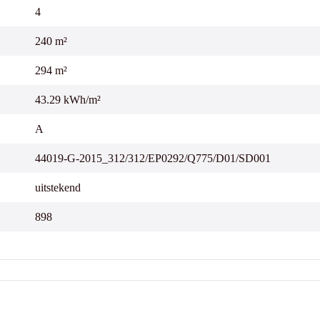
4
240 m²
294 m²
43.29 kWh/m²
A
44019-G-2015_312/312/EP0292/Q775/D01/SD001
uitstekend
898