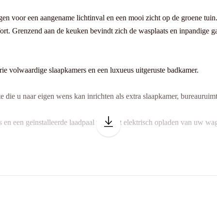
en voor een aangename lichtinval en een mooi zicht op de groene tuin.
ort. Grenzend aan de keuken bevindt zich de wasplaats en inpandige gar
drie volwaardige slaapkamers en een luxueus uitgeruste badkamer.
e die u naar eigen wens kan inrichten als extra slaapkamer, bureauruimt
s en een geïnstalleerde laadpaal voor het elektrisch opladen van uw wa
e directe nabijheid van een school en openbaar vervoer.
00!