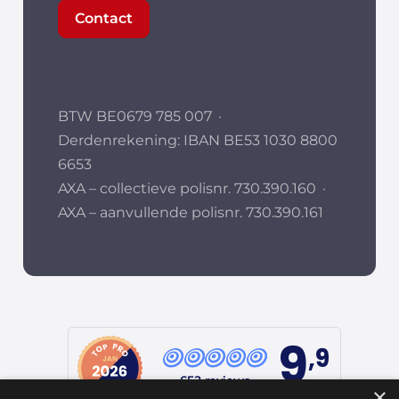
Contact
BTW BE0679 785 007
·
Derdenrekening: IBAN BE53 1030 8800
6653
AXA – collectieve polisnr. 730.390.160
·
AXA – aanvullende polisnr. 730.390.161
9
,9
652 reviews
×