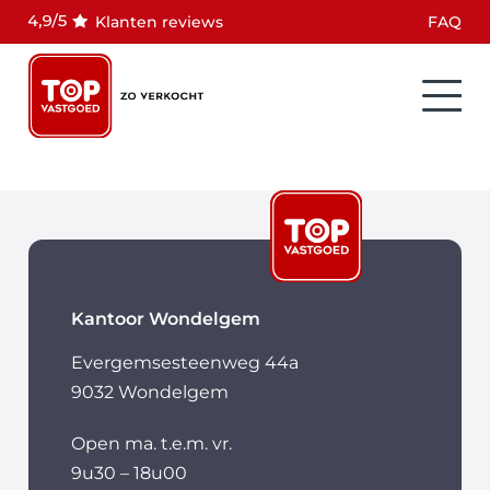
Klanten reviews
FAQ
Kantoor Wondelgem
Evergemsesteenweg 44a
9032 Wondelgem
Open ma. t.e.m. vr.
9u30 – 18u00