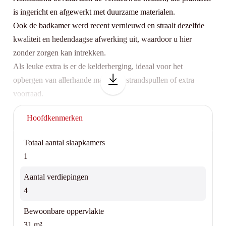
is ingericht en afgewerkt met duurzame materialen.
Ook de badkamer werd recent vernieuwd en straalt dezelfde
kwaliteit en hedendaagse afwerking uit, waardoor u hier
zonder zorgen kan intrekken.
Als leuke extra is er de kelderberging, ideaal voor het
opbergen van allerhande materiaal, strandspullen of extra
voorraad.
Hoofdkenmerken
Deze studio is een uitstekende opportuniteit voor wie op zoek
is naar een zorgeloze eigendom met sterke troeven op een
Totaal aantal slaapkamers
gegeerde locatie aan zee
1
Beschikbaar bij akte!
Aantal verdiepingen
4
Contacteer Top Vastgoed voor een bezoek op 0475 700 700!
Bewoonbare oppervlakte
31 m²