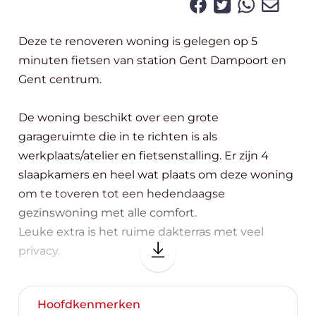
Deze te renoveren woning is gelegen op 5
minuten fietsen van station Gent Dampoort en
Gent centrum.
De woning beschikt over een grote
garageruimte die in te richten is als
werkplaats/atelier en fietsenstalling. Er zijn 4
slaapkamers en heel wat plaats om deze woning
om te toveren tot een hedendaagse
gezinswoning met alle comfort.
Leuke extra is het ruime dakterras met veel
privacy.
Kadastrale aard: handelshuis, dus ook geschikt
Hoofdkenmerken
voor wie ondernemen en wonen wil combineren.