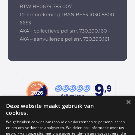
BTW BE0679 785 007
·
Derdenrekening: IBAN BE53 1030 8800
6653
AXA – collectieve polisnr. 730.390.160
·
AXA – aanvullende polisnr. 730.390.161
9
,9
648 reviews
×
Deze website maakt gebruik van
provided by
cookies.
We gebruiken cookies om inhoud en advertenties te personaliseren
en om ons verkeer te analyseren. We delen ook informatie over uw
Google Reviews
gebruik van onze site met onze advertentie- en analysepartners, die