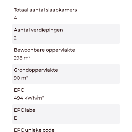
Totaal aantal slaapkamers
Contacteer Top Vastgoed voor een bezoek en
4
ontdek alle mogelijkheden ter plaatse. 0475 700
700
Aantal verdiepingen
2
Bewoonbare oppervlakte
298 m²
Grondoppervlakte
90 m²
EPC
494 kWh/m²
EPC label
E
EPC unieke code