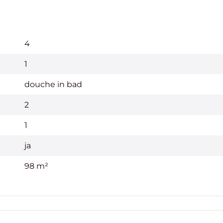
4
1
douche in bad
2
1
ja
98 m²