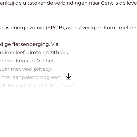
 Dankzij de uitstekende verbindingen naar Gent is de lev
, is energiezuinig (EPC B), asbestveilig en komt met ee
dige fietsenberging. Via
ruime leefruimte en zithoek.
leerde keuken. Via het
tuin met veel privacy.
er met aanpalend nog een
ls bureau. Verder is hier
iting voor wasmachine/droogkast.
ne slaapkamer.
 0475 700 700.