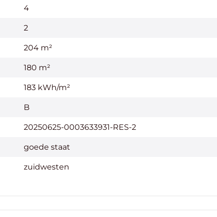
4
2
204 m²
180 m²
183 kWh/m²
B
20250625-0003633931-RES-2
goede staat
zuidwesten