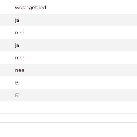
woongebied
ja
nee
ja
nee
nee
B
B