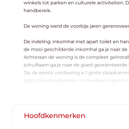
winkels tot parken en culturele activiteiten.
handbereik.
De woning werd de voorbije jaren gerenoveerd
De indeling: inkomhal met apart toilet en han
de mooi geschilderde inkomhal ga je naar de 
Achteraan de woning is de compleet geïnstal
schuifraam ga je naar de goed georiënteerde 
Op de eerste verdieping is 1 grote slaapkam
grote (doorloop)kamer, momenteel ingericht a
een badkamer met ligbad, wastafel en aanslu
Op de 2de verdieping zijn er 2 grote en 1 klei
Beschikbaar bij akte.
Hoofdkenmerken
Contacteer Top Vastgoed voor een bezoek op