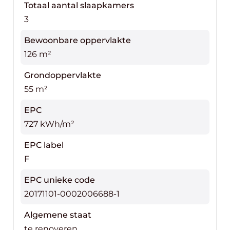
Totaal aantal slaapkamers
21 15 39
3
Bewoonbare oppervlakte
126 m²
Grondoppervlakte
55 m²
EPC
727 kWh/m²
EPC label
F
EPC unieke code
20171101-0002006688-1
Algemene staat
te renoveren