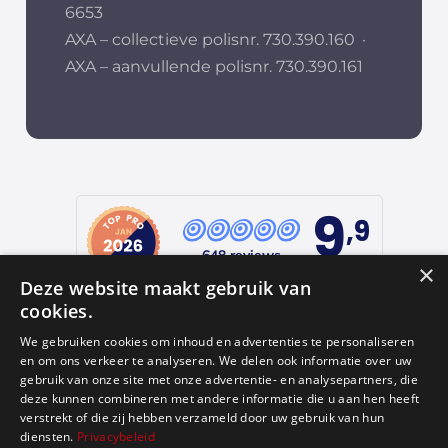
6653
AXA – collectieve polisnr. 730.390.160
·
AXA – aanvullende polisnr. 730.390.161
9
,9
648 reviews
×
Deze website maakt gebruik van
provided by
cookies.
We gebruiken cookies om inhoud en advertenties te personaliseren
en om ons verkeer te analyseren. We delen ook informatie over uw
Google Reviews
gebruik van onze site met onze advertentie- en analysepartners, die
deze kunnen combineren met andere informatie die u aan hen heeft
4.9
verstrekt of die zij hebben verzameld door uw gebruik van hun
diensten.
Privacybeleid
584
reviews