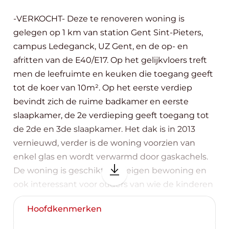
-VERKOCHT- Deze te renoveren woning is
gelegen op 1 km van station Gent Sint-Pieters,
campus Ledeganck, UZ Gent, en de op- en
afritten van de E40/E17. Op het gelijkvloers treft
men de leefruimte en keuken die toegang geeft
tot de koer van 10m². Op het eerste verdiep
bevindt zich de ruime badkamer en eerste
slaapkamer, de 2e verdieping geeft toegang tot
de 2de en 3de slaapkamer. Het dak is in 2013
vernieuwd, verder is de woning voorzien van
enkel glas en wordt verwarmd door gaskachels.
De woning is geschikt voor eigen bewoning en
ook interessant voor ouders van wie de kinderen
in Gent studeren. Stedenbouwkundige
Hoofdkenmerken
inlichtingen in aanvraag sinds 6/3/2018 Voor meer
info, contacteer Hannes van Topvastgoed: 0477