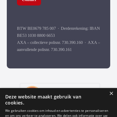
BTW BE0679 785 007
·
Derdenrekening: IBAN
BE53 1030 8800 6653
AXA – collectieve polisnr. 730.390.160
·
AXA –
aanvullende polisnr. 730.390.161
9
,9
×
Deze website maakt gebruik van
652 reviews
cookies.
provided by
We gebruiken cookies om inhoud en advertenties te personaliseren
en om ons verkeer te analyseren. We delen ook informatie over uw