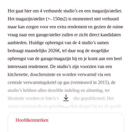
Het gaat hier om 4 verhuurde studio’s en een magazijn/atelier.
Het magazijn/atelier (+- 150m2) is momenteel niet verhuurd
maar kan zorgen voor een extra rendement en gezien de ruime
vraag naar een garage/atelier zullen er zicht direct kandidaten
aanbieden. Huidige opbrengst van de 4 studio’s samen
bedraagt maandelijks 2026€, tel daar nog de mogelijke
opbrengst van de garage/magazijn bij en je komt aan een heel
interessant rendement. De studio’s zijn voorzien van een
kitchenette, doucheruimte en worden verwarmd via een
centrale verwarmingsketel op gas (vernieuwd in 2015), de
studio’s hebben allen dezelfde indeling en afmeting, ter
illustratie werden er foto’s van 1 studio gepubliceerd. Het
recent vernieuwde en geïsoleerde dak dragen bij tot de goede
epc score van de verschillende studio’s. 39A: epc 147 39B:
Hoofdkenmerken
epc 135 41A: epc 232 41B: epc 218 Bel voor een bezichtiging
naar 0475 700 700 of mail naar info@topvastgoed.be