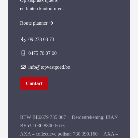
Op afspraak tijdens
en buiten kantooruren.
Route planner
09 273 63 73
0475 70 07 00
info@topvastgoed.be
Contact
BTW BE0679 785 007
·
Derdenrekening: IBAN
BE53 1030 8800 6653
AXA – collectieve polisnr. 730.390.160
·
AXA –