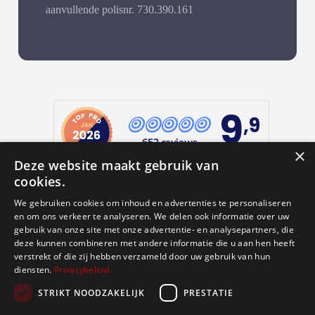
aanvullende polisnr. 730.390.161
9
,9
652 reviews
×
Deze website maakt gebruik van
provided by
cookies.
We gebruiken cookies om inhoud en advertenties te personaliseren
en om ons verkeer te analyseren. We delen ook informatie over uw
Google Reviews
gebruik van onze site met onze advertentie- en analysepartners, die
deze kunnen combineren met andere informatie die u aan hen heeft
4.9
verstrekt of die zij hebben verzameld door uw gebruik van hun
diensten.
Privacybeleid
588
reviews
STRIKT NOODZAKELIJK
PRESTATIE