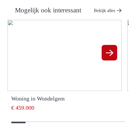
Parlofoon
Mogelijk ook interessant
ja
Bekijk alles
Riolering
ja
Gas
ja
Water
ja
Woning in Wondelgem
€ 459.000