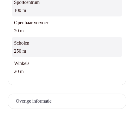
Sportcentrum
100 m
Openbaar vervoer
20 m
Scholen
250 m
Winkels
20 m
Overige informatie
Lift
ja