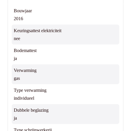
Bouwjaar
2016
Keuringsattest elektriciteit
nee
Bodemattest
ja
Verwarming
gas
Type verwarming
individueel
Dubbele beglazing
ja
Type schrijnwerkerij