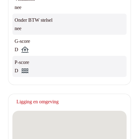
nee
Onder BTW stelsel
nee
G-score
D
P-score
D
Ligging en omgeving