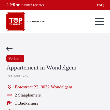
Klanten reviews
FAQ
Verkocht
Appartement in Wondelgem
Ref.
6887526
Botestraat 22, 9032 Wondelgem
2 Slaapkamers
1 Badkamers