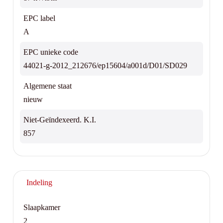
EPC label
A
EPC unieke code
44021-g-2012_212676/ep15604/a001d/D01/SD029
Algemene staat
nieuw
Niet-Geïndexeerd. K.I.
857
Indeling
Slaapkamer
2