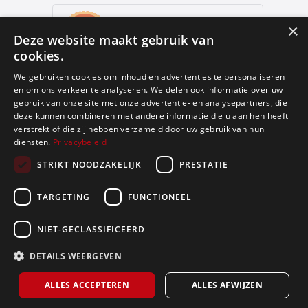
9
,9
×
Deze website maakt gebruik van
652 reviews
cookies.
provided by
We gebruiken cookies om inhoud en advertenties te personaliseren
en om ons verkeer te analyseren. We delen ook informatie over uw
gebruik van onze site met onze advertentie- en analysepartners, die
deze kunnen combineren met andere informatie die u aan hen heeft
Google Reviews
verstrekt of die zij hebben verzameld door uw gebruik van hun
diensten.
Privacybeleid
4.9
STRIKT NOODZAKELIJK
PRESTATIE
588
reviews
TARGETING
FUNCTIONEEL
NIET-GECLASSIFICEERD
Gebruiksvoorwaarden
Privacy policy
DETAILS WEERGEVEN
Made by Galia
ALLES ACCEPTEREN
ALLES AFWIJZEN
Blijf op de hoogte
Gratis schatting