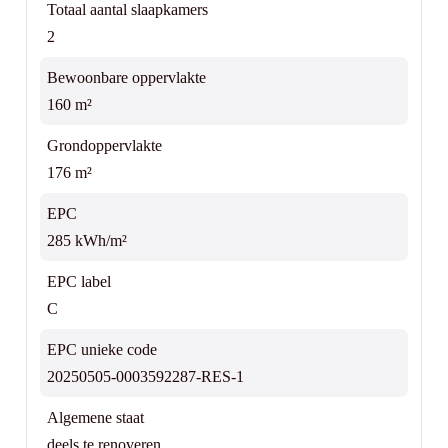
Totaal aantal slaapkamers
en kelder, die ook perfect kunnen dienen als extra
2
opbergruimte. Buiten biedt het gezellige terras een ideale plek
om in alle rust van de buitenlucht te genieten. Woning
Bewoonbare oppervlakte
beschikbaar bij akte! Contacteer Top vastgoed voor een
160 m²
bezoek op 0475 700 700!
Grondoppervlakte
176 m²
EPC
285 kWh/m²
EPC label
C
EPC unieke code
20250505-0003592287-RES-1
Algemene staat
deels te renoveren