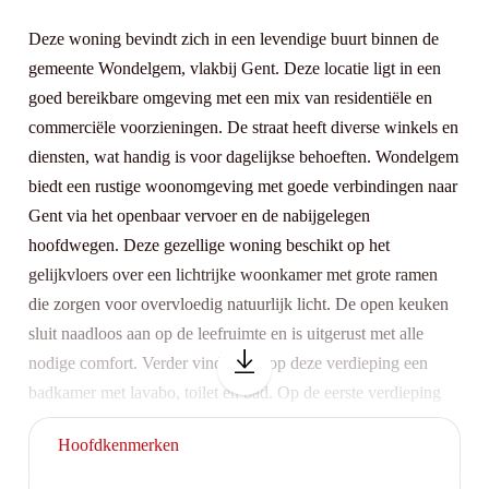
Deze woning bevindt zich in een levendige buurt binnen de
gemeente Wondelgem, vlakbij Gent. Deze locatie ligt in een
goed bereikbare omgeving met een mix van residentiële en
commerciële voorzieningen. De straat heeft diverse winkels en
diensten, wat handig is voor dagelijkse behoeften. Wondelgem
biedt een rustige woonomgeving met goede verbindingen naar
Gent via het openbaar vervoer en de nabijgelegen
hoofdwegen. Deze gezellige woning beschikt op het
gelijkvloers over een lichtrijke woonkamer met grote ramen
die zorgen voor overvloedig natuurlijk licht. De open keuken
sluit naadloos aan op de leefruimte en is uitgerust met alle
nodige comfort. Verder vinden we op deze verdieping een
badkamer met lavabo, toilet en bad. Op de eerste verdieping
bevinden zich twee ruime slaapkamers. Via een vaste trap is de
Hoofdkenmerken
zolder bereikbaar, waar zeker de mogelijkheid bestaat om een
derde slaapkamer in te richten. Als extra troef is er een garage