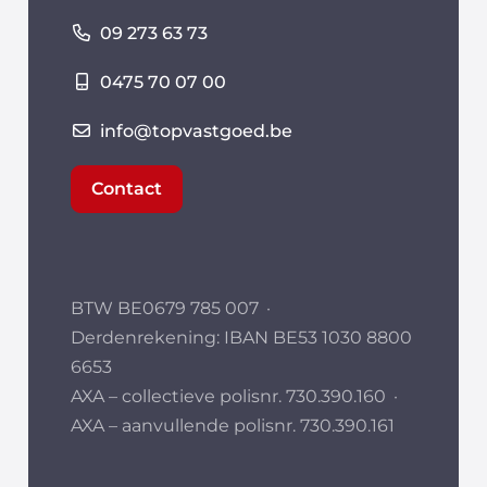
09 273 63 73
0475 70 07 00
info@topvastgoed.be
Contact
BTW BE0679 785 007
·
Derdenrekening: IBAN BE53 1030 8800
6653
AXA – collectieve polisnr. 730.390.160
·
AXA – aanvullende polisnr. 730.390.161