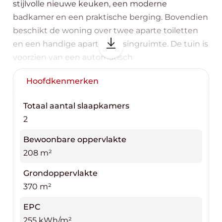
stijlvolle nieuwe keuken, een moderne
badkamer en een praktische berging. Bovendien
beschikt de woning over twee aparte toiletten
en een handige aparte dressingruimte. De tuin is
voorzien van een automatisch
bewateringssysteem aangesloten op
Hoofdkenmerken
grondwater, ideaal voor wie graag zorgeloos
geniet van een mooie tuin zonder veel
Totaal aantal slaapkamers
onderhoud. Zin om deze comfortabele en
2
praktische woning zelf te ontdekken? Bel Top
Vastgoed voor een bezoek op 0475 700 700.
Bewoonbare oppervlakte
208 m²
Grondoppervlakte
370 m²
EPC
255 kWh/m²