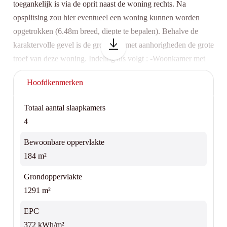
toegankelijk is via de oprit naast de woning rechts. Na
opsplitsing zou hier eventueel een woning kunnen worden
opgetrokken (6.48m breed, diepte te bepalen). Behalve de
karaktervolle gevel is de grote tuin met aanhorigheden de grote
troef van deze woning. Indeling als volgt : -Woonkamer met
aansluitend de eetkamer en lichtrijke keuken. -Badkamer op
Hoofdkenmerken
het gelijkvloers -2 slaapkamers op de eerste verdieping -2
slaapkamers op de tweede verdieping -Zolder voor extra
Totaal aantal slaapkamers
opbergruimte -Veranda -Grote tuin met twee garages voor
4
extra opbergruimte en parkeergelegenheid. Geen
renovatieverplichting, asbestveilig. Contacteer Top Vastgoed
Bewoonbare oppervlakte
voor een bezoek op 0475 700 700.
184 m²
Grondoppervlakte
1291 m²
EPC
372 kWh/m²