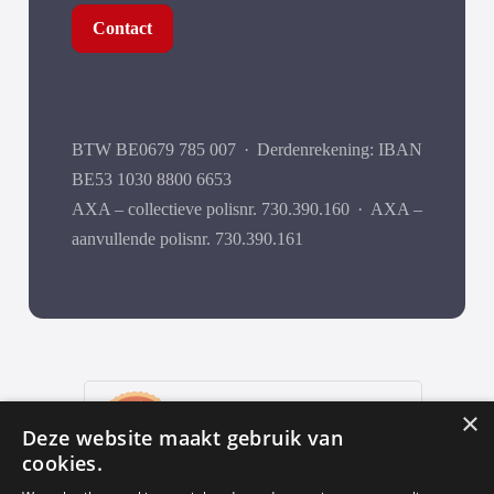
Contact
BTW BE0679 785 007
·
Derdenrekening: IBAN
BE53 1030 8800 6653
AXA – collectieve polisnr. 730.390.160
·
AXA –
aanvullende polisnr. 730.390.161
9
,9
×
Deze website maakt gebruik van
652 reviews
cookies.
provided by