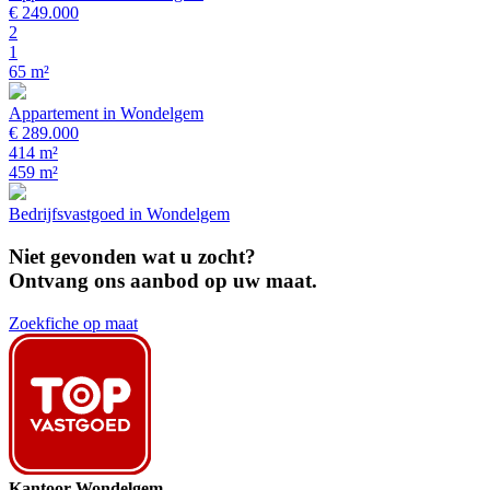
€ 249.000
2
1
65 m²
Appartement in Wondelgem
€ 289.000
414 m²
459 m²
Bedrijfsvastgoed in Wondelgem
Niet gevonden wat u zocht?
Ontvang ons aanbod op uw maat.
Zoekfiche op maat
Kantoor Wondelgem