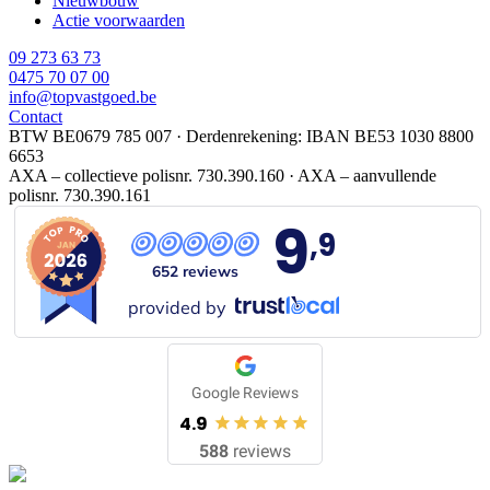
Nieuwbouw
Actie voorwaarden
09 273 63 73
0475 70 07 00
info@topvastgoed.be
Contact
BTW BE0679 785 007
·
Derdenrekening: IBAN BE53 1030 8800
6653
AXA – collectieve polisnr. 730.390.160
·
AXA – aanvullende
polisnr. 730.390.161
9
,9
652 reviews
provided by
Google Reviews
4.9
588
reviews