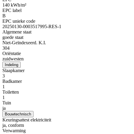
140 kWh/m²
EPC label
B
EPC unieke code
20250130-0003517995-RES-1
Algemene staat
goede staat
Niet-Geïndexeerd. K.I.
304
Oriëntatie
zuidwesten
Indeling
Slaapkamer
3
Badkamer
1
Toiletten
1
Tuin
ja
Bouwtechnisch
Keuringsattest elektriciteit
ja, conform
Verwarming