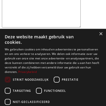
×
Deze website maakt gebruik van
cookies.
We gebruiken cookies om inhoud en advertenties te personaliseren
en om ons verkeer te analyseren. We delen ook informatie over uw
gebruik van onze site met onze advertentie- en analysepartners, die
deze kunnen combineren met andere informatie die u aan hen heeft
verstrekt of die zij hebben verzameld door uw gebruik van hun
diensten.
Privacybeleid
STRIKT NOODZAKELIJK
PRESTATIE
Alle gepubliceerde prijzen zijn indicatief en vormen een uitnodiging
tot onderhandeling. In geval er na een kijkdag meerdere kandidaten
TARGETING
FUNCTIONEEL
een bod uitbrengen heeft de eigenaar-verkoper de vrijheid om te
verkopen aan eender welke bieder. Het staat de eigenaar vrij om een
tegenbod te doen aan één of meerdere kandidaat-kopers. De
NIET-GECLASSIFICEERD
kredietwaardigheid van de kandidaat-koper is even belangrijk als het