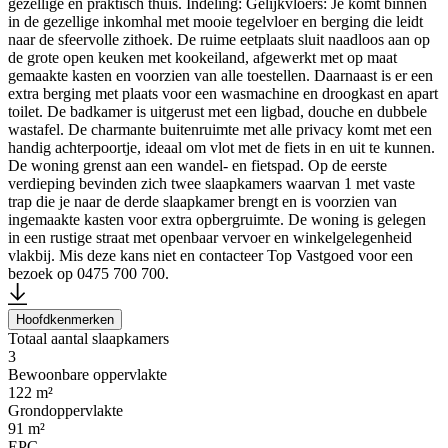
gezellige en praktisch thuis. Indeling: Gelijkvloers: Je komt binnen
in de gezellige inkomhal met mooie tegelvloer en berging die leidt
naar de sfeervolle zithoek. De ruime eetplaats sluit naadloos aan op
de grote open keuken met kookeiland, afgewerkt met op maat
gemaakte kasten en voorzien van alle toestellen. Daarnaast is er een
extra berging met plaats voor een wasmachine en droogkast en apart
toilet. De badkamer is uitgerust met een ligbad, douche en dubbele
wastafel. De charmante buitenruimte met alle privacy komt met een
handig achterpoortje, ideaal om vlot met de fiets in en uit te kunnen.
De woning grenst aan een wandel- en fietspad. Op de eerste
verdieping bevinden zich twee slaapkamers waarvan 1 met vaste
trap die je naar de derde slaapkamer brengt en is voorzien van
ingemaakte kasten voor extra opbergruimte. De woning is gelegen
in een rustige straat met openbaar vervoer en winkelgelegenheid
vlakbij. Mis deze kans niet en contacteer Top Vastgoed voor een
bezoek op 0475 700 700.
Hoofdkenmerken
Totaal aantal slaapkamers
3
Bewoonbare oppervlakte
122 m²
Grondoppervlakte
91 m²
EPC