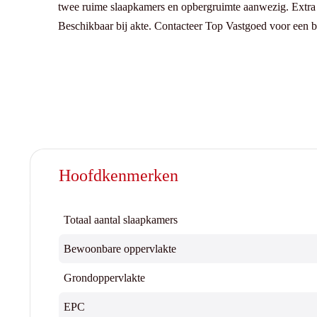
twee ruime slaapkamers en opbergruimte aanwezig. Extra opbergruimte in de inpandige garage en plaats voor enkele auto’s op de oprit. In de tuin geniet je van alle rust en privacy.
Beschikbaar bij akte. Contacteer Top Vastgoed v
Hoofdkenmerken
Totaal aantal slaapkamers
Bewoonbare oppervlakte
Grondoppervlakte
EPC