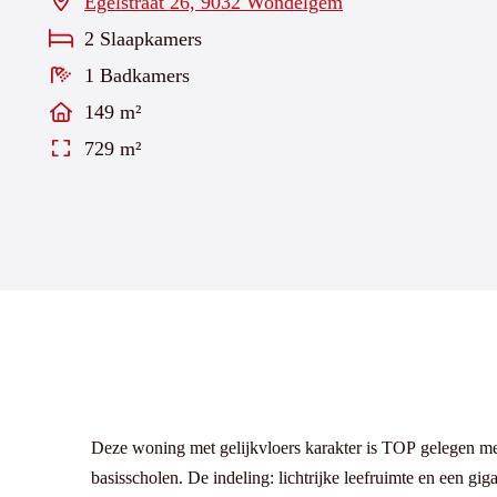
Egelstraat 26, 9032 Wondelgem
2 Slaapkamers
1 Badkamers
149 m²
729 m²
Deze woning met gelijkvloers karakter is TOP gelegen met
basisscholen. De indeling: lichtrijke leefruimte en een gigantische aparte keuken met keukeneiland met heel veel opbergruimte, plaats voor een eettafel en alle nodige toestellen. Er zijn