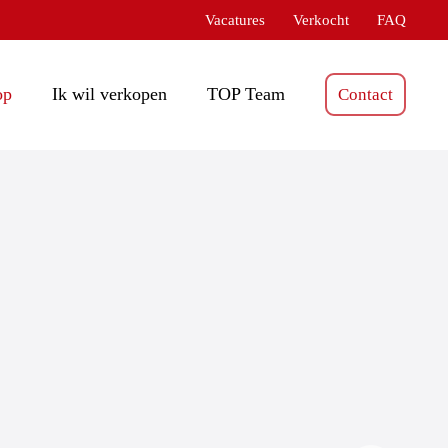
Vacatures
Verkocht
FAQ
op
Ik wil verkopen
TOP Team
Contact