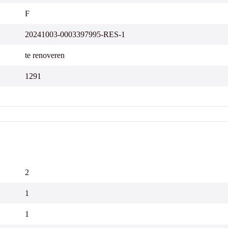
F
20241003-0003397995-RES-1
te renoveren
1291
2
1
1