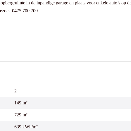
oor een bezoek 0475 700 700.
2
149 m²
729 m²
639 kWh/m²