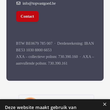
info@topvastgoed.be
Contact
BTW BE0679 785 007
·
Derdenrekening: IBAN
BE53 1030 8800 6653
AXA – collectieve polisnr. 730.390.160
·
AXA –
aanvullende polisnr. 730.390.161
9
,9
×
Deze website maakt gebruik van
652 reviews