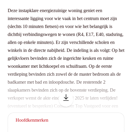
Deze instapklare energiezuinige woning geniet een
interessante ligging voor wie vaak in het centrum moet zijn
(slechts 10 minuten fietsen) en voor wie het belangrijk is
dichtbij verbindingswegen te wonen (R4, E17, E40, stadsring,
allen op enkele minuten). Er zijn verschillende scholen en
winkels in de directe nabijheid. De indeling is als volgt: Op het
gelijkvloers bevinden zich de ingerichte keuken en ruime
woonkamer met lichtkoepel en schuifraam. Op de eerste
verdieping bevinden zich zowel de de master bedroom als de
badkamer met bad en inloopdouche. De resterende 2
slaapkamers bevinden zich op de bovenste verdieping. De
verkoper wenst de akte eind januari 2025 te laten verlijden!
(eventueel te bespreken) Contacteer Top Vastgoed voor een
bezoek op 0475 700 700
Hoofdkenmerken