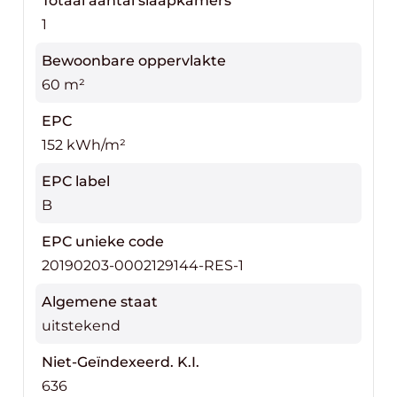
Totaal aantal slaapkamers
appartement dient te worden besproken. Voor
1
info of een bezoek belt u met 0475 700 700.
Bewoonbare oppervlakte
60 m²
EPC
152 kWh/m²
EPC label
B
EPC unieke code
20190203-0002129144-RES-1
Algemene staat
uitstekend
Niet-Geïndexeerd. K.I.
636