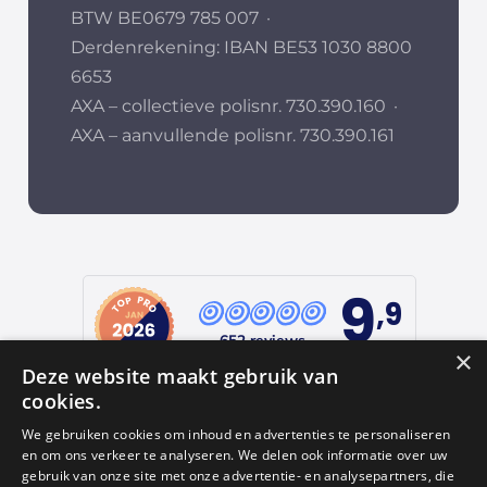
BTW BE0679 785 007
·
Derdenrekening: IBAN BE53 1030 8800
6653
AXA – collectieve polisnr. 730.390.160
·
AXA – aanvullende polisnr. 730.390.161
9
,9
652 reviews
×
Deze website maakt gebruik van
provided by
cookies.
We gebruiken cookies om inhoud en advertenties te personaliseren
en om ons verkeer te analyseren. We delen ook informatie over uw
Google Reviews
gebruik van onze site met onze advertentie- en analysepartners, die