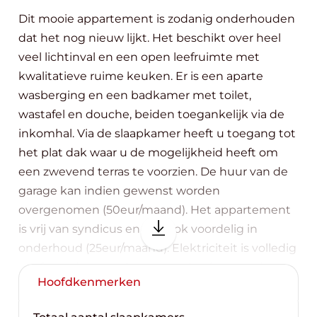
Dit mooie appartement is zodanig onderhouden
dat het nog nieuw lijkt. Het beschikt over heel
veel lichtinval en een open leefruimte met
kwalitatieve ruime keuken. Er is een aparte
wasberging en een badkamer met toilet,
wastafel en douche, beiden toegankelijk via de
inkomhal. Via de slaapkamer heeft u toegang tot
het plat dak waar u de mogelijkheid heeft om
een zwevend terras te voorzien. De huur van de
garage kan indien gewenst worden
overgenomen (50eur/maand). Het appartement
is vrij van syndicus en dus ook voordelig in
onderhoud (25eur/maand). Elektriciteit is volledig
conform, de centrale verwarming is op aardgas
Hoofdkenmerken
met condensatie, alle ramen zijn hr dubbel glas
en kantel/draaien. Beschikbaarheid va het