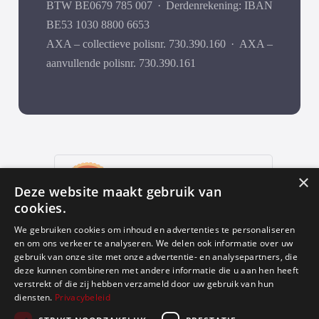
BTW BE0679 785 007
·
Derdenrekening: IBAN
BE53 1030 8800 6653
AXA – collectieve polisnr. 730.390.160
·
AXA –
aanvullende polisnr. 730.390.161
9
,9
×
Deze website maakt gebruik van
652 reviews
cookies.
provided by
We gebruiken cookies om inhoud en advertenties te personaliseren
en om ons verkeer te analyseren. We delen ook informatie over uw
gebruik van onze site met onze advertentie- en analysepartners, die
deze kunnen combineren met andere informatie die u aan hen heeft
Google Reviews
verstrekt of die zij hebben verzameld door uw gebruik van hun
diensten.
Privacybeleid
4.9