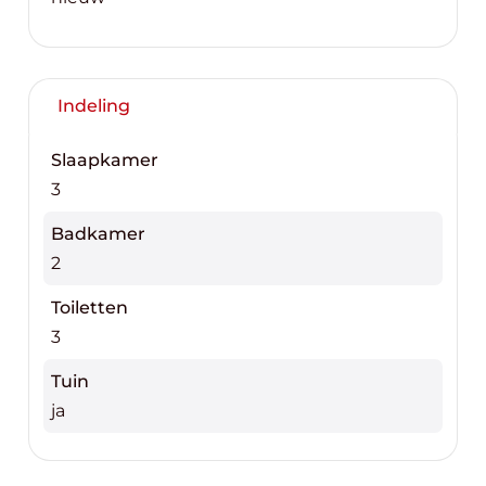
naar 0475 700 700
Indeling
Slaapkamer
3
Badkamer
2
Toiletten
3
Tuin
ja