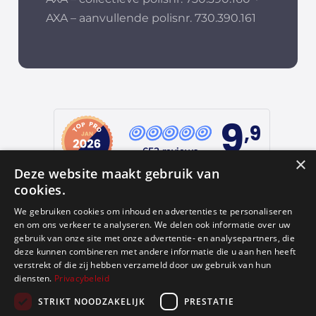
AXA – aanvullende polisnr. 730.390.161
9
,9
652 reviews
×
Deze website maakt gebruik van
provided by
cookies.
We gebruiken cookies om inhoud en advertenties te personaliseren
en om ons verkeer te analyseren. We delen ook informatie over uw
Google Reviews
gebruik van onze site met onze advertentie- en analysepartners, die
deze kunnen combineren met andere informatie die u aan hen heeft
4.9
verstrekt of die zij hebben verzameld door uw gebruik van hun
diensten.
Privacybeleid
588
reviews
STRIKT NOODZAKELIJK
PRESTATIE