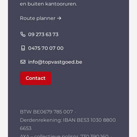
en buiten kantooruren.
Route planner
09 273 63 73
0475 70 07 00
info@topvastgoed.be
Contact
BTW BE0679 785 007
·
Derdenrekening: IBAN BE53 1030 8800
6653
AXA – collectieve polisnr. 730.390.160
·