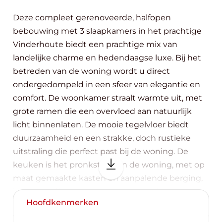
Deze compleet gerenoveerde, halfopen
bebouwing met 3 slaapkamers in het prachtige
Vinderhoute biedt een prachtige mix van
landelijke charme en hedendaagse luxe. Bij het
betreden van de woning wordt u direct
ondergedompeld in een sfeer van elegantie en
comfort. De woonkamer straalt warmte uit, met
grote ramen die een overvloed aan natuurlijk
licht binnenlaten. De mooie tegelvloer biedt
duurzaamheid en een strakke, doch rustieke
uitstraling die perfect past bij de woning. De
keuken is het pronkstuk van de woning, met op
maat gemaakte kasten en aanpalende berging,
hoogwaardige apparatuur en een ruim
Hoofdkenmerken
kookeiland nodigt het uit tot culinaire avonturen
en gezellig samenzijn. De Master bedroom