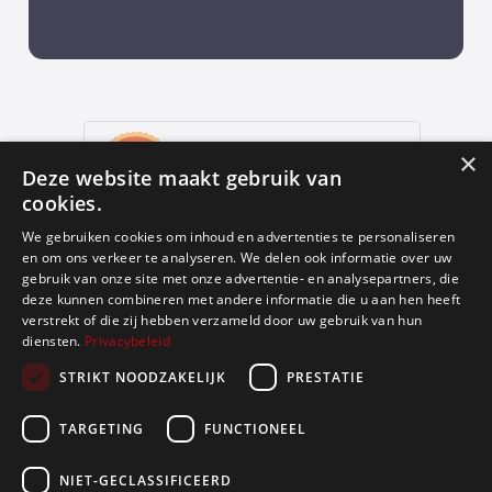
9
,9
×
Deze website maakt gebruik van
652 reviews
cookies.
provided by
We gebruiken cookies om inhoud en advertenties te personaliseren
en om ons verkeer te analyseren. We delen ook informatie over uw
gebruik van onze site met onze advertentie- en analysepartners, die
deze kunnen combineren met andere informatie die u aan hen heeft
Google Reviews
verstrekt of die zij hebben verzameld door uw gebruik van hun
diensten.
Privacybeleid
4.9
STRIKT NOODZAKELIJK
PRESTATIE
588
reviews
TARGETING
FUNCTIONEEL
NIET-GECLASSIFICEERD