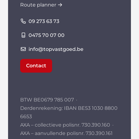
Route planner
09 273 63 73
0475 70 07 00
info@topvastgoed.be
Contact
BTW BE0679 785 007
·
Derdenrekening: IBAN BE53 1030 8800
6653
AXA – collectieve polisnr. 730.390.160
·
AXA – aanvullende polisnr. 730.390.161