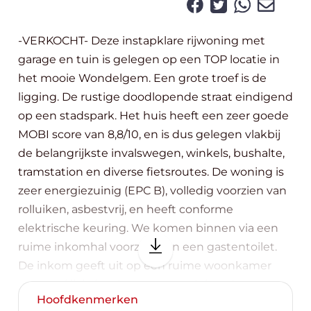
-VERKOCHT- Deze instapklare rijwoning met
garage en tuin is gelegen op een TOP locatie in
het mooie Wondelgem. Een grote troef is de
ligging. De rustige doodlopende straat eindigend
op een stadspark. Het huis heeft een zeer goede
MOBI score van 8,8/10, en is dus gelegen vlakbij
de belangrijkste invalswegen, winkels, bushalte,
tramstation en diverse fietsroutes. De woning is
zeer energiezuinig (EPC B), volledig voorzien van
rolluiken, asbestvrij, en heeft conforme
elektrische keuring. We komen binnen via een
ruime inkomhal voorzien van een gastentoilet.
De inkom geeft uit op een ruime woonkamer
met veel lichtinval, en met aansluitend een
Hoofdkenmerken
geïnstalleerde open keuken. Aanpalend vinden