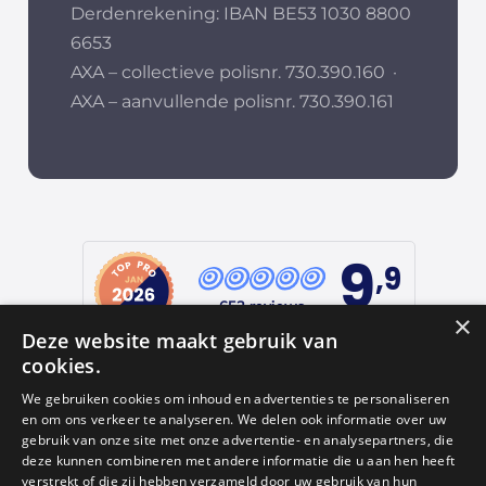
Derdenrekening: IBAN BE53 1030 8800
6653
AXA – collectieve polisnr. 730.390.160
·
AXA – aanvullende polisnr. 730.390.161
9
,9
652 reviews
×
Deze website maakt gebruik van
provided by
cookies.
We gebruiken cookies om inhoud en advertenties te personaliseren
en om ons verkeer te analyseren. We delen ook informatie over uw
Google Reviews
gebruik van onze site met onze advertentie- en analysepartners, die
deze kunnen combineren met andere informatie die u aan hen heeft
4.9
verstrekt of die zij hebben verzameld door uw gebruik van hun