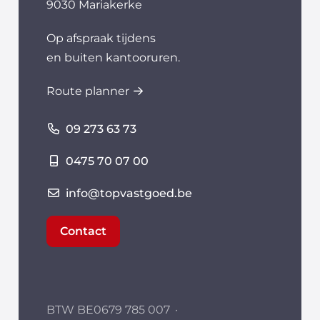
9030 Mariakerke
Op afspraak tijdens
en buiten kantooruren.
Route planner
09 273 63 73
0475 70 07 00
info@topvastgoed.be
Contact
BTW BE0679 785 007
·