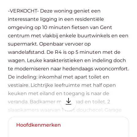
-VERKOCHT- Deze woning geniet een
interessante ligging in een residentiële
omgeving op 10 minuten fietsen van Gent
centrum met vlakbij enkele buurtwinkels en een
supermarkt. Openbaar vervoer op
wandelafstand. De R4 is op 5 minuten met de
wagen. Leuke karakteristieken en indeling doch
te moderniseren naar hedendaags wooncomfort.
De indeling: inkomhal met apart toilet en
vestiaire. Lichtrijke leefruimte met half open
keuken met eiland en toegang is naar de
veranda. Badkamer met ligbad en toilet. 2
slaapkamers waarvan 1 met douchecel. Garage
voor 2 auto’s, centrale verwarming op aardgas.
Hoofdkenmerken
Woning beschikbaar bij akte. Contacteer Top
Vastgoed voor een bezoek op 0475 700 700.