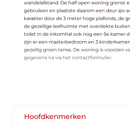
wandelafstand. De half open woning grenst e
gebruiken en plaatste daarom een deur ipv een poort, dit k
karakter door de 3 meter hoge plafonds, de grote gl
de gezellige leefruimte met overdekte buite
toilet in de inkomhal ook nog een 5e kamer die als polyvalent bureel wordt 
zijn er een masterbedroom en 3 kinderkamers, een badkamer m
gezellig groen terras. De woning is voorzien van zonnepanelen. Voor alle info bel Top Vastgoed 0475 700 700 voor een bezoek laat je best uw
gegevens na via het contactformulier.
Hoofdkenmerken