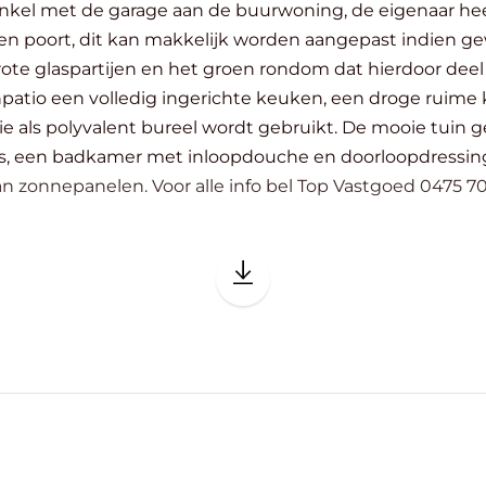
nkel met de garage aan de buurwoning, de eigenaar hee
an makkelijk worden aangepast indien gewenst. De woning heeft een heel r
aspartijen en het groen rondom dat hierdoor deel uitmaakt van d
npatio een volledig ingerichte keuken, een droge ruime
gebruikt. De mooie tuin geniet van 100% privacy en avondzon. Boven
et inloopdouche en doorloopdressing. Aan de masterbedroom is er ook nog 