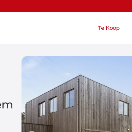
Te Koop
em