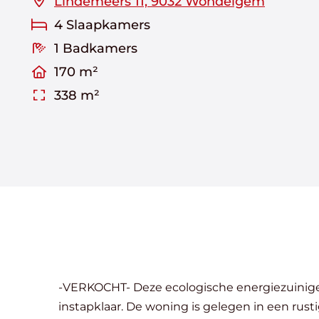
Lindemeers 11, 9032 Wondelgem
4 Slaapkamers
1 Badkamers
170 m²
338 m²
-VERKOCHT- Deze ecologische energiezuinige woning is uit houtskeletbouw vervaardigd en is op een aantal schilderwerken na volledig af en
instapklaar. De woning is gelegen in een rus