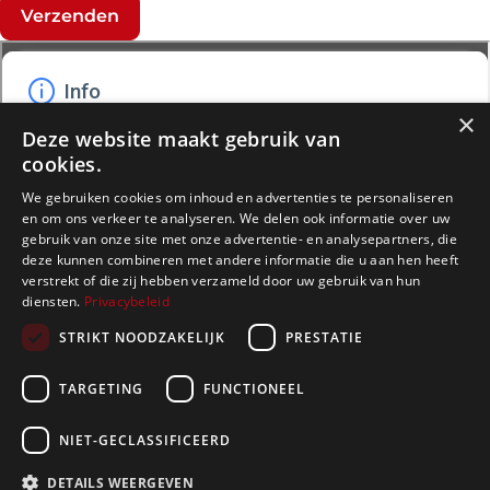
×
Deze website maakt gebruik van
cookies.
We gebruiken cookies om inhoud en advertenties te personaliseren
en om ons verkeer te analyseren. We delen ook informatie over uw
Alle gepubliceerde prijzen zijn indicatief en vormen een
gebruik van onze site met onze advertentie- en analysepartners, die
deze kunnen combineren met andere informatie die u aan hen heeft
uitnodiging tot onderhandeling. In geval er na een
verstrekt of die zij hebben verzameld door uw gebruik van hun
kijkdag meerdere kandidaten een bod uitbrengen
diensten.
Privacybeleid
heeft de eigenaar-verkoper de vrijheid om te verkopen
STRIKT NOODZAKELIJK
PRESTATIE
aan eender welke bieder. Het staat de eigenaar vrij om
een tegenbod te doen aan één of meerdere kandidaat-
TARGETING
FUNCTIONEEL
kopers. De kredietwaardigheid van de kandidaat-koper
is even belangrijk als het geboden bedrag. Ga daarom
NIET-GECLASSIFICEERD
steeds vooraf metuw bankinstelling na wat uw
DETAILS WEERGEVEN