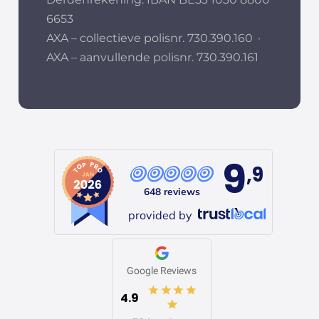
6653
AXA – collectieve polisnr. 730.390.160
·
AXA – aanvullende polisnr. 730.390.161
9
,9
648 reviews
provided by
Google Reviews
4.9