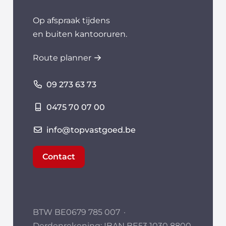
Op afspraak tijdens
en buiten kantooruren.
Route planner
09 273 63 73
0475 70 07 00
info@topvastgoed.be
Contact
BTW BE0679 785 007
·
Derdenrekening: IBAN BE53 1030 8800