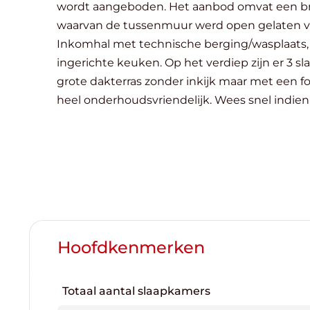
wordt aangeboden. Het aanbod omvat een bruikbare binnen-vloeroppervlakte van maar liefst 191m² met daarbovenop 2 ondergrondse garages
waarvan de tussenmuur werd open gelaten voor meer rui
Inkomhal met technische berging/wasplaats, ga
ingerichte keuken. Op het verdiep zijn er 3 slaapkamers, 2 badkamers met apart toilet en een bergruimte. Op het verdiep bevindt zich ook het
grote dakterras zonder inkijk maar met een f
heel onderhoudsvriendel
Hoofdkenmerken
Totaal aantal slaapkamers