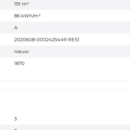
191 m²
86 kWh/m²
A
2020608-0002425449-RES1
nieuw
1870
3