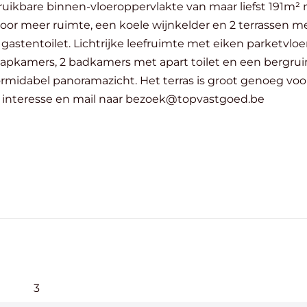
mte, een koele wijnkelder en 2 terrassen met prachtig zicht. De in
stentoilet. Lichtrijke leefruimte met eiken parketvloer
ormidabel panoramazicht. Het terras is groot genoeg vo
ijk. Wees snel indien interesse en mail naar bezoek@topvastgoed.be
3