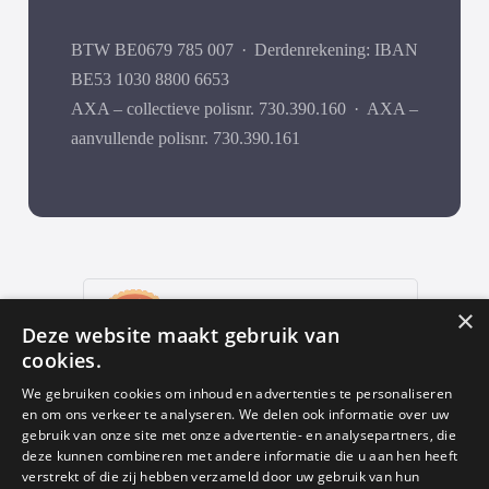
BTW BE0679 785 007
·
Derdenrekening: IBAN
BE53 1030 8800 6653
AXA – collectieve polisnr. 730.390.160
·
AXA –
aanvullende polisnr. 730.390.161
9
,9
×
Deze website maakt gebruik van
652 reviews
cookies.
provided by
We gebruiken cookies om inhoud en advertenties te personaliseren
en om ons verkeer te analyseren. We delen ook informatie over uw
gebruik van onze site met onze advertentie- en analysepartners, die
deze kunnen combineren met andere informatie die u aan hen heeft
Google Reviews
verstrekt of die zij hebben verzameld door uw gebruik van hun