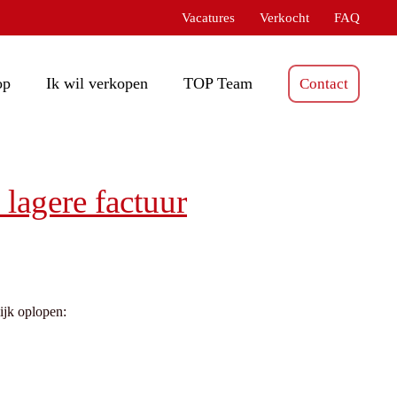
Vacatures
Verkocht
FAQ
op
Ik wil verkopen
TOP Team
Contact
lagere factuur​
ijk oplopen: