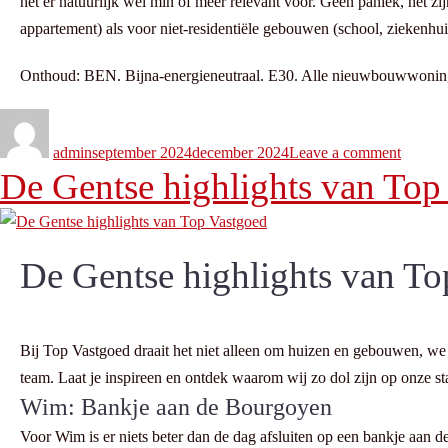
het er natuurlijk wel min of meer relevant voor. Geen paniek, het
appartement) als voor niet-residentiële gebouwen (school, ziekenhuis
Onthoud: BEN. Bijna-energieneutraal. E30. Alle nieuwbouwwoninge
admin
september 2024
december 2024
Leave a comment
De Gentse highlights van Top
De Gentse highlights van To
Bij Top Vastgoed draait het niet alleen om huizen en gebouwen, we 
team. Laat je inspireen en ontdek waarom wij zo dol zijn op onze st
Wim: Bankje aan de Bourgoyen
Voor Wim is er niets beter dan de dag afsluiten op een bankje aan