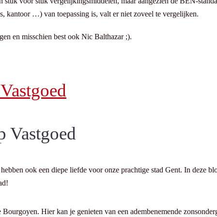
 zijn stuk voor stuk vergelijkingsmiddelen, maar aangezien de BEN-sta
, kantoor …) van toepassing is, valt er niet zoveel te vergelijken.
n en misschien best ook Nic Balthazar ;).
 Vastgoed
p Vastgoed
hebben ook een diepe liefde voor onze prachtige stad Gent. In deze blo
ad!
 de Bourgoyen. Hier kan je genieten van een adembenemende zonsonderga