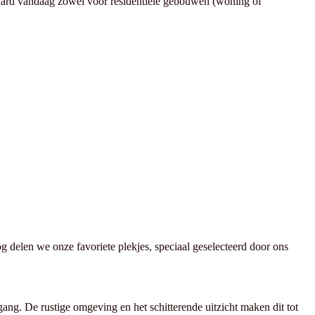
ndaard vandaag zowel voor residentiële gebouwen (woning of
g delen we onze favoriete plekjes, speciaal geselecteerd door ons
ng. De rustige omgeving en het schitterende uitzicht maken dit tot