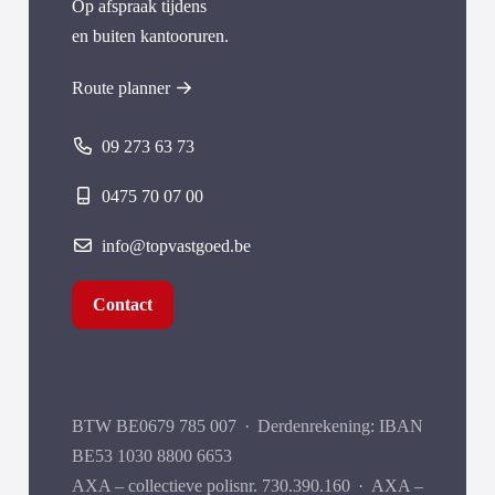
Op afspraak tijdens
en buiten kantooruren.
Route planner
09 273 63 73
0475 70 07 00
info@topvastgoed.be
Contact
BTW BE0679 785 007
·
Derdenrekening: IBAN
BE53 1030 8800 6653
AXA – collectieve polisnr. 730.390.160
·
AXA –