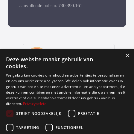
aanvullende polisnr. 730.390.161
9
,9
×
Deze website maakt gebruik van
652 reviews
cookies.
provided by
We gebruiken cookies om inhoud en advertenties te personaliseren
en om ons verkeer te analyseren. We delen ook informatie over uw
gebruik van onze site met onze advertentie- en analysepartners, die
deze kunnen combineren met andere informatie die u aan hen heeft
Google Reviews
verstrekt of die zij hebben verzameld door uw gebruik van hun
diensten.
Privacybeleid
4.9
STRIKT NOODZAKELIJK
PRESTATIE
588
reviews
TARGETING
FUNCTIONEEL